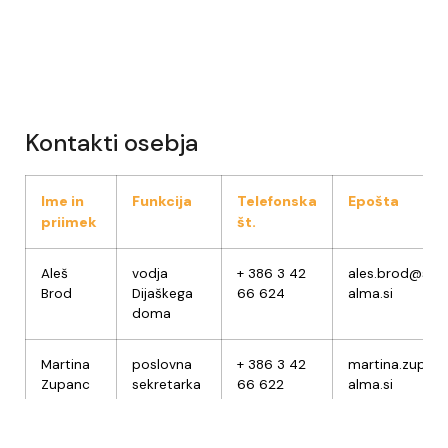
Kontakti osebja
Ime in
Funkcija
Telefonska
Epošta
priimek
št.
Aleš
vodja
+ 386 3 42
ales.brod@sic-
Brod
Dijaškega
66 624
alma.si
doma
Martina
poslovna
+ 386 3 42
martina.zupan
Zupanc
sekretarka
66 622
alma.si
Maja
vodja
+ 386 3 42
maja.senicar@s