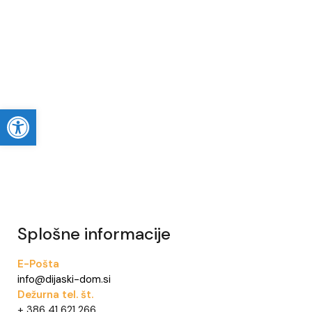
Open toolbar
Splošne informacije
E-Pošta
info@dijaski-dom.si
Dežurna tel. št.
+ 386 41 621 266